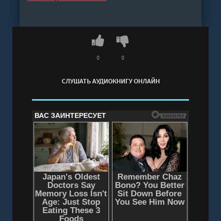
сайте после покупки.
Слушать аудиокнигу "Неистовая сила. Магия
женского цикла - Александра Поуп, Шани
Вурлитцер" онлайн бесплатно без регистрации
- полная версия
0
0
СЛУШАТЬ АУДИОКНИГУ ОНЛАЙН