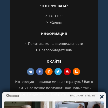
В
ЧТО СЛУШАЕМ?
Б
ТОП 100
Жанры
ИНФОРМАЦИЯ
Политика конфиденциальности
Правообладателям
О САЙТЕ
Интересуют новинки мира литературы? Вам к
нам. У нас можно послушать как новые так и
старые аудиокниги. Выбрать и поделиться с
друзьями лучшими аудиокнигами!