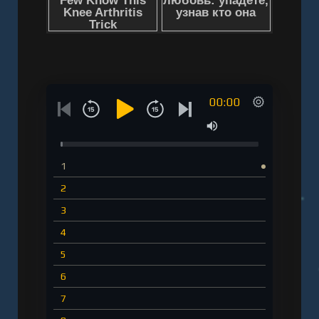
Слушать аудиокнигу "Темная сторона
дисциплины. Секретные методы стабильного
результата - Дэниел Вудрам, Крейг
Баллантайн" онлайн бесплатно без
регистрации - полная версия
00:00
1
2
3
4
5
6
7