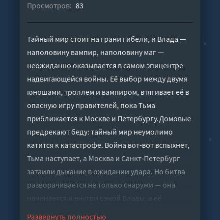
Просмотров:
83
Тайный мир стоит на грани гибели, и Влада —
наполовину вампир, наполовину маг —
неожиданно оказывается в самом эпицентре
надвигающейся войны. Её выбор между двумя
юношами, троллем и вампиром, втягивает её в
опасную игру правителей, пока Тьма
приближается к Москве и Петербургу.Домовые
предрекают беду: тайный мир неумолимо
катится к катастрофе. Война вот-вот вспыхнет,
Тьма наступает, а Москва и Санкт‑Петербург
затаили дыхание в ожидании удара. Но битва
разворачивается не только снаружи — она
начинается и внутри самой Влады, в её
смешанной крови. Решение, которое она
Развернуть полностью