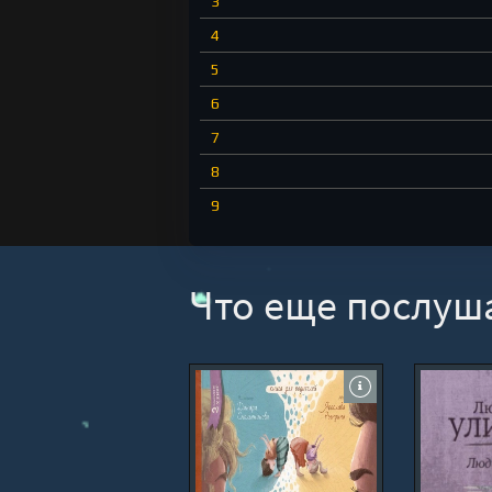
3
4
5
6
7
8
9
10
11
Что еще послуш
12
13
14
15
16
17