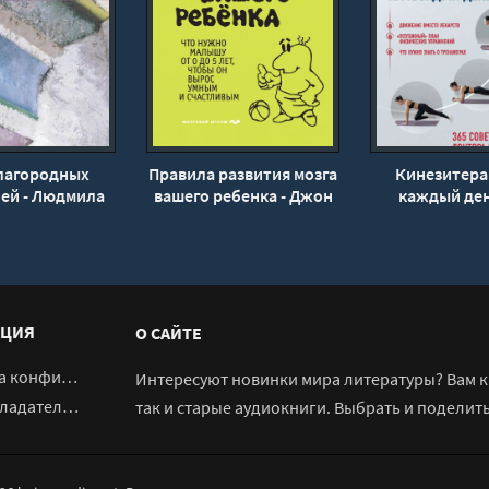
лагородных
Правила развития мозга
Кинезитера
ей - Людмила
вашего ребенка - Джон
каждый ден
лицкая
Медина
советов до
Бубновского 
Бубновс
ЦИЯ
О САЙТЕ
денциальности
Интересуют новинки мира литературы? Вам к 
адателям
так и старые аудиокниги. Выбрать и поделит