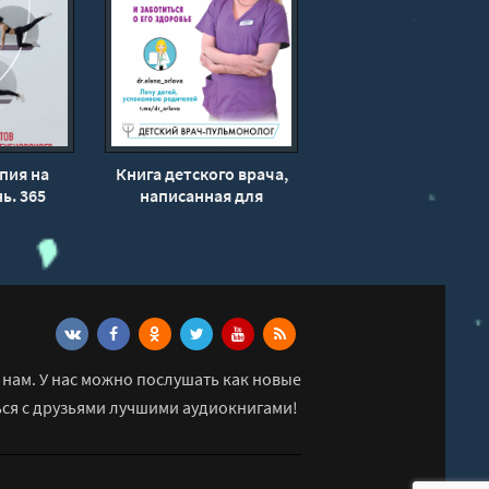
пия на
Книга детского врача,
ь. 365
написанная для
ктора
родителей. Как
- Сергей
правильно лечить
кий
ребенка и заботиться о
его здоровье - Елена
Орлова
нам. У нас можно послушать как новые
ься с друзьями лучшими аудиокнигами!