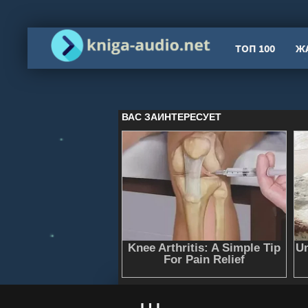
ТОП 100
Ж