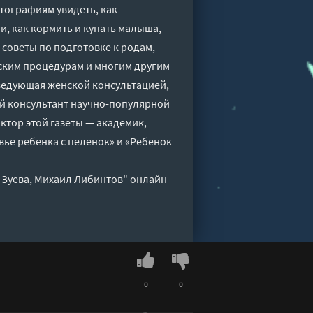
тографиям увидеть, как
, как кормить и купать малыша,
ы советы по подготовке к родам,
еским процедурам и многим другим
ведующая женской консультацией,
й консультант научно-популярной
актор этой газеты — академик,
вье ребенка с пеленок» и «Ребенок
 Зуева, Михаил Либинтов" онлайн
0
0