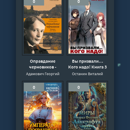
0
0
Оправдание
Вы призвали…
черновиков -
Кого надо! Книга 3
Георгий Адамович
- Виталий Останин
Адамович Георгий
Останин Виталий
0
0