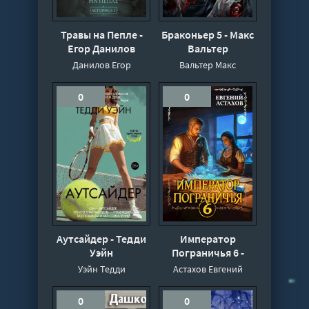
Травы на Пепле -
Браконьер 5 - Макс
Егор Данилов
Вальтер
Данилов Егор
Вальтер Макс
0
0
Аутсайдер - Тедди
Император
Уэйн
Пограничья 6 -
Евгений Астахов,
Уэйн Тедди
Астахов Евгений
Саша Токсик
0
0