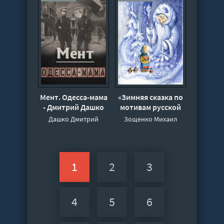
Мент. Одесса-мама
«Зимняя сказка по
- Дмитрий Дашко
мотивам русской
классики
Дашко Дмитрий
Зощенко Михаил
1
2
3
4
5
6