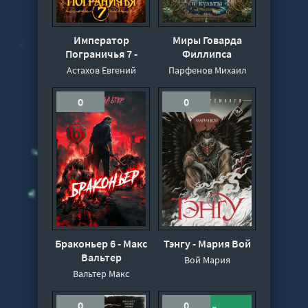
Император
Миры Говарда
Пограничья 7 -
Филлипса
Евгений Астахов,
Лавкрафта.
Астахов Евгений
Парфенов Михаил
Саша Токсик
Энциклопедия -
Михаил Парфёнов
0
0
Браконьер 6 - Макс
Тэнгу - Мария Вой
Вальтер
Вой Мария
Вальтер Макс
0
0