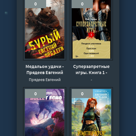
0
0
Медальон удачи -
Суперзапретные
Прядеев Евгений
игры. Книга 1 -
Ханъи Нин
Прядеев Евгений
-
0
0