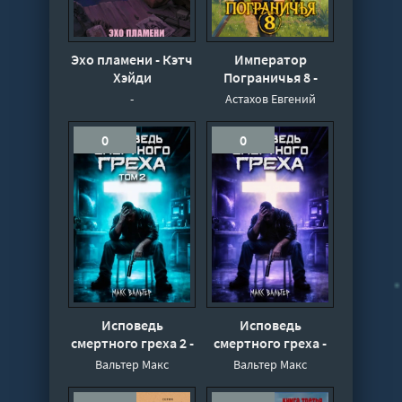
Эхо пламени - Кэтч
Император
Хэйди
Пограничья 8 -
Астахов Евгений
-
Астахов Евгений
0
0
Исповедь
Исповедь
смертного греха 2 -
смертного греха -
Вальтер Макс
Макс Вальтер
Вальтер Макс
Вальтер Макс