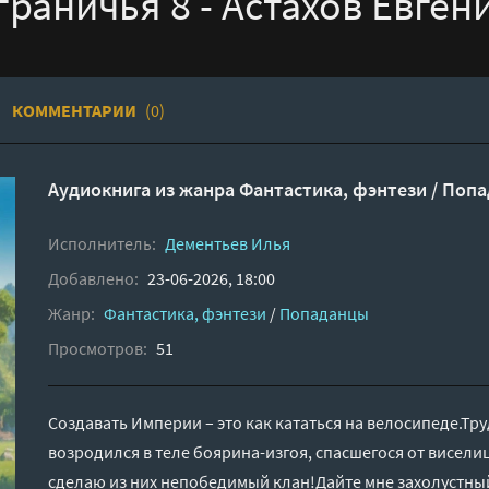
раничья 8 - Астахов Евген
КОММЕНТАРИИ
(0)
Аудиокнига из жанра
Фантастика, фэнтези
/
Попа
Исполнитель:
Дементьев Илья
Добавлено:
23-06-2026, 18:00
Жанр:
Фантастика, фэнтези
/
Попаданцы
Просмотров:
51
Создавать Империи – это как кататься на велосипеде.Тру
возродился в теле боярина-изгоя, спасшегося от висели
сделаю из них непобедимый клан!Дайте мне захолустный 