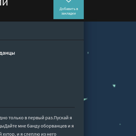
ий
Добавить в
закладки
данцы
дно только в первый раз.Пускай я
цыДайте мне банду оборванцев и я
хутор, и я слеплю из него