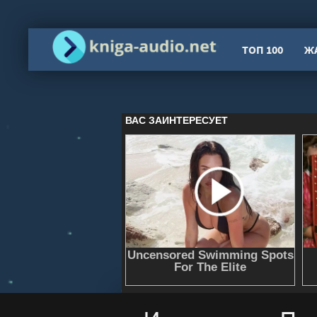
ТОП 100
Ж