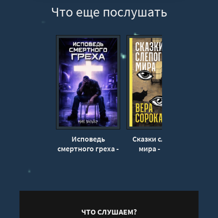
Что еще послушать
Исповедь
Сказки слепого
Кур
смертного греха -
мира - Вера
Макс Вальтер
Сорока
ЧТО СЛУШАЕМ?