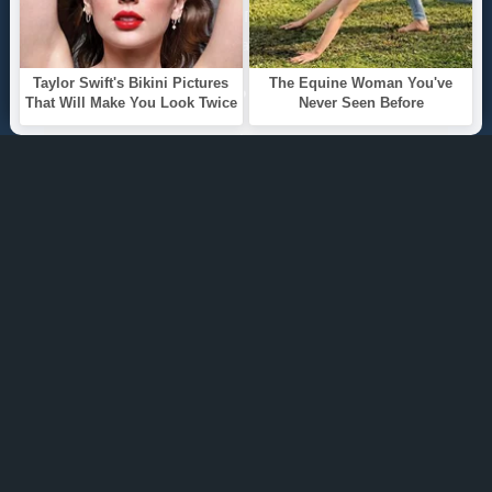
ТОП 100
Жанры
ИНФОРМАЦИЯ
Политика конфиденциальности
Правообладателям
О САЙТЕ
Интересуют новинки мира литературы? Вам к
нам. У нас можно послушать как новые так и
старые аудиокниги. Выбрать и поделиться с
друзьями лучшими аудиокнигами!