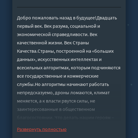
Добро пожаловать назад в будущее!Двадцать
первый век. Век разума, социальной и
экономической справедливости. Век
качественной жизни. Век Страны
Качества.Страны, построенной на «больших
данных», искусственных интеллектах и
всесильных алгоритмах, которым подчиняются
все государственные и коммерческие
службы.Но алгоритмы начинают работать
непредсказуемо, дроны ломаются, климат
меняется, а к власти рвутся силы, не
заинтересованные в общественном
благосостоянии. Что делать нашим героям –
Петеру Безработному, Кики Неизвестной,
Развернуть полностью
Каллиопе 7.3 и Айше Доктору?Юмористическая