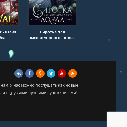
г - Юлия
Сиротка для
ёва
высокомерного лорда -
Настя Любимка
нам. У нас можно послушать как новые
ься с друзьями лучшими аудиокнигами!