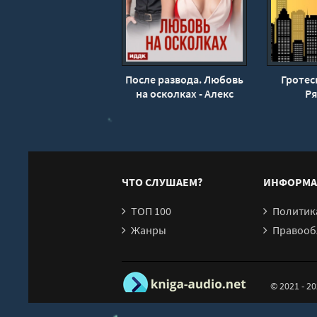
19
После развода. Любовь
Гротеск
на осколках - Алекс
Р
Рубин
ЧТО СЛУШАЕМ?
ИНФОРМА
ТОП 100
Политика конфи
Жанры
Правообл
© 2021 - 2