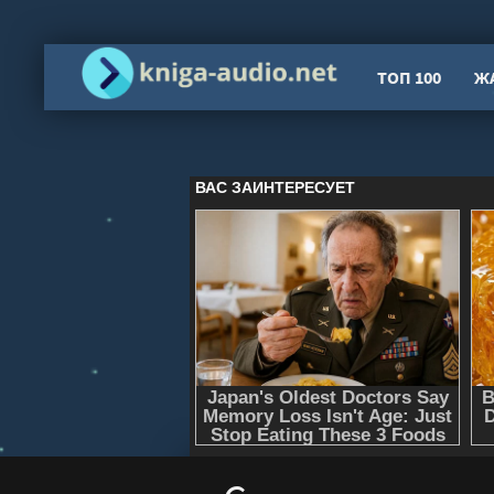
ТОП 100
Ж