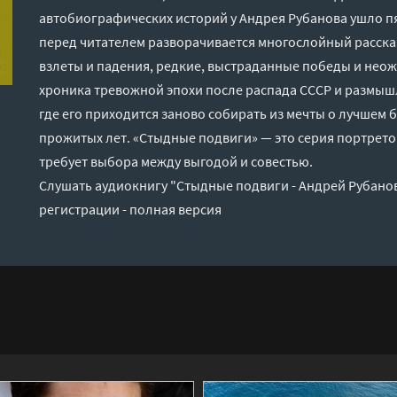
автобиографических историй у Андрея Рубанова ушло пя
перед читателем разворачивается многослойный расск
взлеты и падения, редкие, выстраданные победы и нео
хроника тревожной эпохи после распада СССР и размышле
где его приходится заново собирать из мечты о лучшем
прожитых лет. «Стыдные подвиги» — это серия портрето
требует выбора между выгодой и совестью.
Слушать аудиокнигу "Стыдные подвиги - Андрей Рубано
регистрации - полная версия