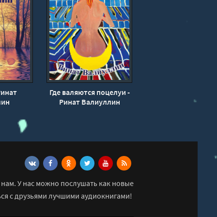
Ринат
Где валяются поцелуи -
лин
Ринат Валиуллин
нам. У нас можно послушать как новые
ься с друзьями лучшими аудиокнигами!