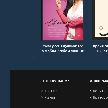
Сама у себя лучшая: все
Время гл
о любви к себе и личных
Ринат
границах. Как
перестать заслуживать
любовь, начать -
Евгеника
ЧТО СЛУШАЕМ?
ИНФОРМА
ТОП 100
Политика конфи
Жанры
Правообл