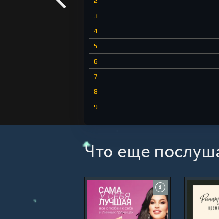
2
3
4
5
6
7
8
9
10
11
Что еще послуш