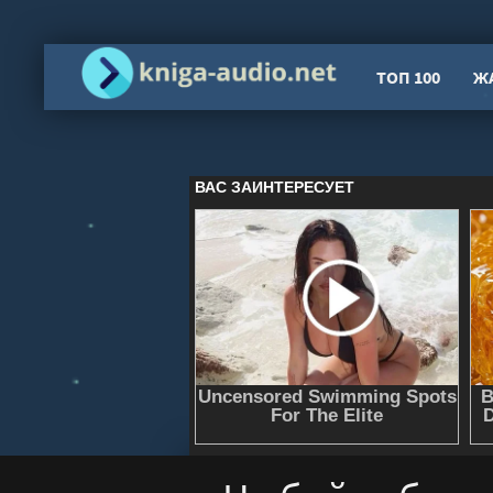
ТОП 100
Ж