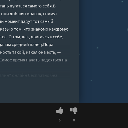
ань пугаться самого себя.В
 они добавят красок, снимут
й момент дадут тот самый
азы о том, что знакомо каждому:
е. О том, как, двигаясь к себе,
удачам средний палец.Пора
ость такой, какая она есть, —
Самое время начать надеяться на
уллин" онлайн бесплатно без
0
0