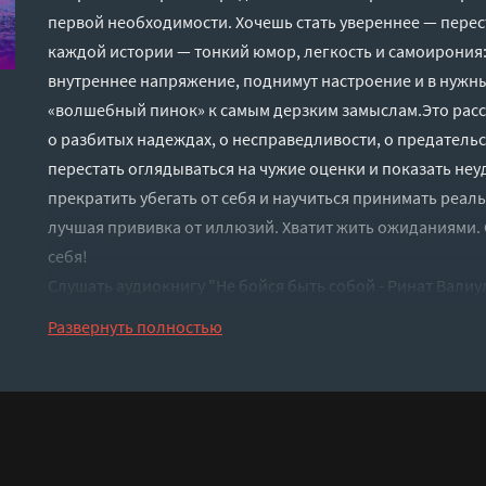
первой необходимости. Хочешь стать увереннее — перест
каждой истории — тонкий юмор, легкость и самоирония:
внутреннее напряжение, поднимут настроение и в нужны
«волшебный пинок» к самым дерзким замыслам.Это расск
о разбитых надеждах, о несправедливости, о предательств
перестать оглядываться на чужие оценки и показать не
прекратить убегать от себя и научиться принимать реальн
лучшая прививка от иллюзий. Хватит жить ожиданиями. 
себя!
Слушать аудиокнигу "Не бойся быть собой - Ринат Вали
регистрации - полная версия
Развернуть полностью