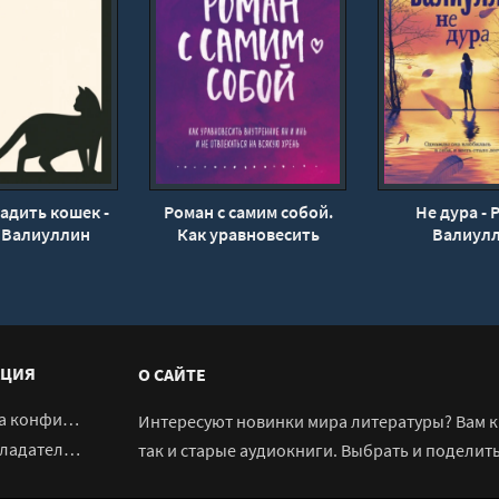
адить кошек -
Роман с самим собой.
Не дура - 
 Валиуллин
Как уравновесить
Валиул
внутренние ян и инь и
не отвлекаться на
всякую хрень - Татьяна
Мужицкая
ЦИЯ
О САЙТЕ
денциальности
Интересуют новинки мира литературы? Вам к 
адателям
так и старые аудиокниги. Выбрать и поделит