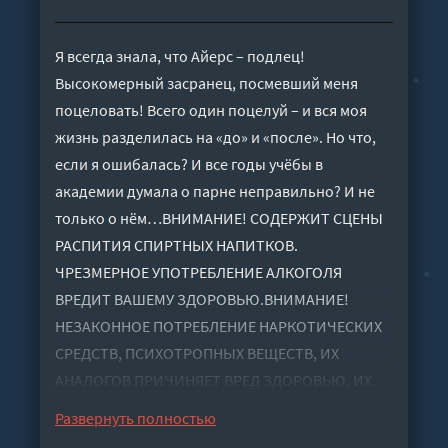
Я всегда знала, что Айерс – подлец!
Высокомерный засранец, посмевший меня
поцеловать! Всего один поцелуй – и вся моя
жизнь разделилась на «до» и «после». Но что,
если я ошибалась? И все годы учёбы в
академии думала о парне неправильно? И не
только о нём…ВНИМАНИЕ! СОДЕРЖИТ СЦЕНЫ
РАСПИТИЯ СПИРТНЫХ НАПИТКОВ.
ЧРЕЗМЕРНОЕ УПОТРЕБЛЕНИЕ АЛКОГОЛЯ
ВРЕДИТ ВАШЕМУ ЗДОРОВЬЮ.ВНИМАНИЕ!
НЕЗАКОННОЕ ПОТРЕБЛЕНИЕ НАРКОТИЧЕСКИХ
СРЕДСТВ, ПСИХОТРОПНЫХ ВЕЩЕСТВ, ИХ
АНАЛОГОВ ПРИЧИНЯЕТ ВРЕД ЗДОРОВЬЮ, ИХ
НЕЗАКОННЫЙ ОБОРОТ ЗАПРЕЩЕН И ВЛЕЧЕТ
Развернуть полностью
УСТАНОВЛЕННУЮ ЗАКОНОДАТЕЛЬСТВОМ