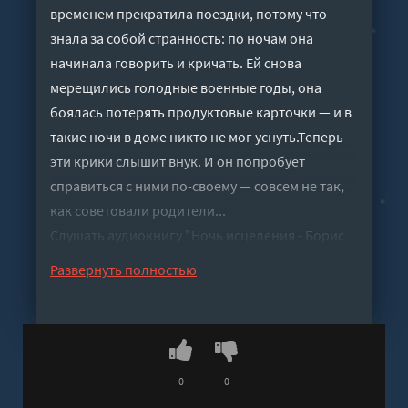
временем прекратила поездки, потому что
знала за собой странность: по ночам она
начинала говорить и кричать. Ей снова
мерещились голодные военные годы, она
боялась потерять продуктовые карточки — и в
такие ночи в доме никто не мог уснуть.Теперь
эти крики слышит внук. И он попробует
справиться с ними по-своему — совсем не так,
как советовали родители...
Слушать аудиокнигу "Ночь исцеления - Борис
Екимов" онлайн бесплатно без регистрации -
Развернуть полностью
полная версия
0
0