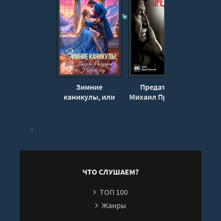
Зимние
Предатель -
Сбор
каникулы, или
Михаил Прокопов
исто
Любовь в
д
подарок на
к
Новый год - Герр
Ольга
ЧТО СЛУШАЕМ?
ТОП 100
Жанры