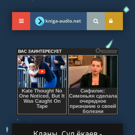
Кланы. Суд ёкаев -