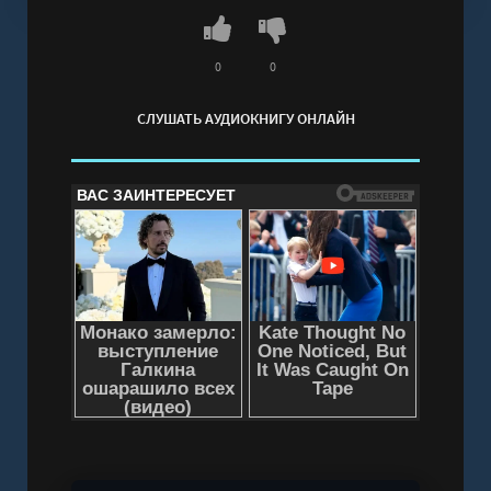
мистических династий!2. Увидеть, насколько
отличаются менталитет и взгляд на жизнь у
Востока и Запада.3. Оценить оформление от
0
0
популярных художниц kirivetika и Vswds.4.
СЛУШАТЬ АУДИОКНИГУ ОНЛАЙН
Прожить захватывающие, полные
неожиданностей приключения!5. Делать
выбор вместе с героиней!
Слушать аудиокнигу "Кланы. Суд ёкаев - Гардт
Александра" онлайн бесплатно без
регистрации - полная версия