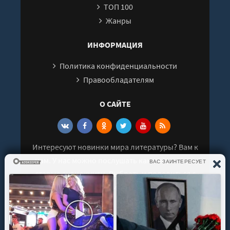
ТОП 100
27
Жанры
28
29
ИНФОРМАЦИЯ
30
Политика конфиденциальности
31
Правообладателям
32
О САЙТЕ
33
34
35
Интересуют новинки мира литературы? Вам к
36
нам. У нас можно послушать как новые так и
37
старые аудиокниги. Выбрать и поделиться с
38
друзьями лучшими аудиокнигами!
39
40