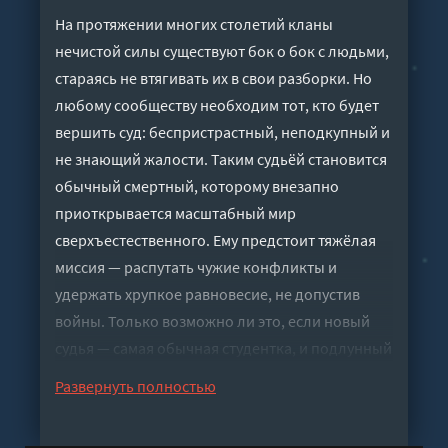
На протяжении многих столетий кланы
нечистой силы существуют бок о бок с людьми,
стараясь не втягивать их в свои разборки. Но
любому сообществу необходим тот, кто будет
вершить суд: беспристрастный, неподкупный и
не знающий жалости. Таким судьёй становится
обычный смертный, которому внезапно
приоткрывается масштабный мир
сверхъестественного. Ему предстоит тяжёлая
миссия — распутать чужие конфликты и
удержать хрупкое равновесие, не допустив
войны. Только возможно ли это, если новый
судья — самая обычная студентка, и подлунный
мир лишь начинает раскрывать перед ней свои
Развернуть полностью
двери?Пять причин купить книгу:1. Втянуться в
столкновения кланов могущественных