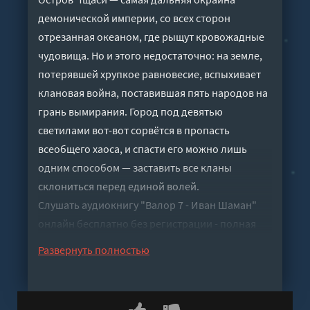
демонической империи, со всех сторон
отрезанная океаном, где рыщут кровожадные
чудовища. Но и этого недостаточно: на земле,
потерявшей хрупкое равновесие, вспыхивает
клановая война, поставившая пять народов на
грань вымирания. Город под девятью
светилами вот-вот сорвётся в пропасть
всеобщего хаоса, и спасти его можно лишь
одним способом — заставить все кланы
склониться перед единой волей.
Слушать аудиокнигу "Валор 7 - Иван Шаман"
онлайн бесплатно без регистрации - полная
версия
Развернуть полностью