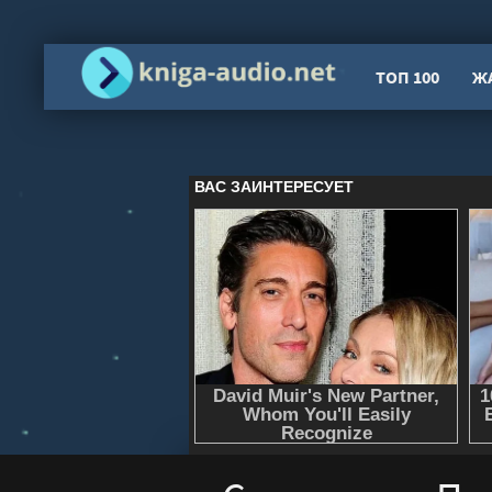
ТОП 100
Ж