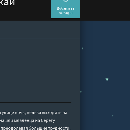
жай
Добавить в
закладки
а улице ночь, нельзя выходить на
 нашли младенца на берегу
, преодолевая большие трудности.