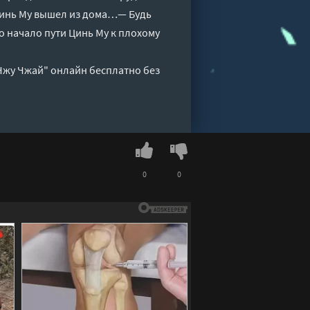
Цинь Му вышел из дома…— Будь
о начало пути Цинь Му к плохому
 Чжу Чжай" онлайн бесплатно без
0
0