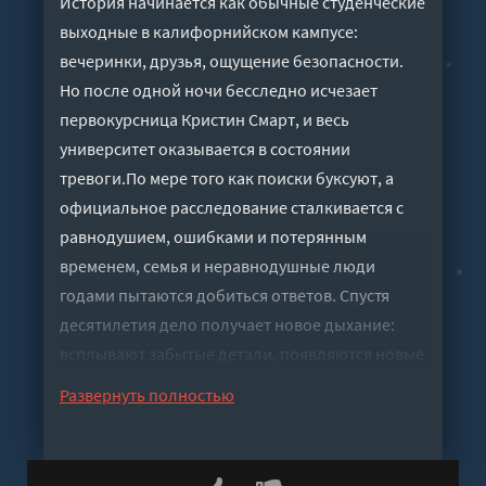
История начинается как обычные студенческие
выходные в калифорнийском кампусе:
вечеринки, друзья, ощущение безопасности.
Но после одной ночи бесследно исчезает
первокурсница Кристин Смарт, и весь
университет оказывается в состоянии
тревоги.По мере того как поиски буксуют, а
официальное расследование сталкивается с
равнодушием, ошибками и потерянным
временем, семья и неравнодушные люди
годами пытаются добиться ответов. Спустя
десятилетия дело получает новое дыхание:
всплывают забытые детали, появляются новые
свидетели и современные методы, которые
Развернуть полностью
заставляют прошлое снова стать опасно
актуальным.
Слушать аудиокнигу "Исчезновение в кампусе"