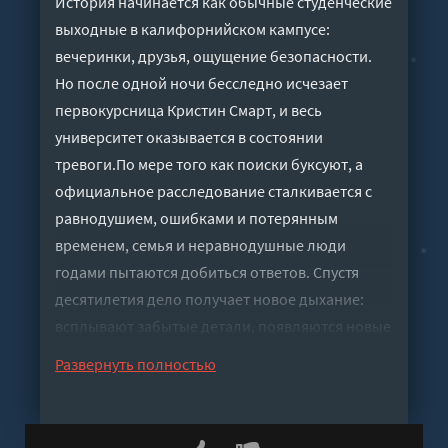
История начинается как обычные студенческие
выходные в калифорнийском кампусе:
вечеринки, друзья, ощущение безопасности.
Но после одной ночи бесследно исчезает
первокурсница Кристин Смарт, и весь
университет оказывается в состоянии
тревоги.По мере того как поиски буксуют, а
официальное расследование сталкивается с
равнодушием, ошибками и потерянным
временем, семья и неравнодушные люди
годами пытаются добиться ответов. Спустя
десятилетия дело получает новое дыхание:
всплывают забытые детали, появляются новые
свидетели и современные методы, которые
Развернуть полностью
заставляют прошлое снова стать опасно
актуальным.
Слушать аудиокнигу "Исчезновение в кампусе"