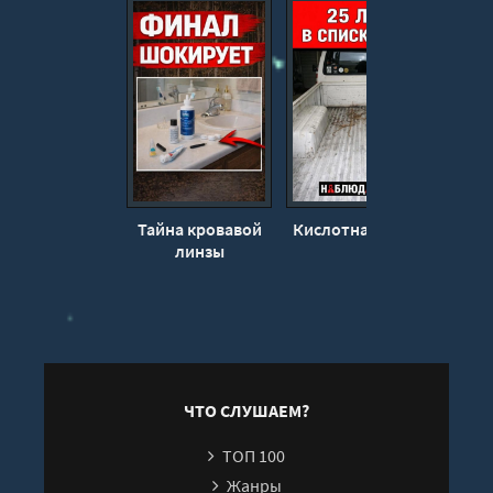
Тайна кровавой
Кислотная месть
Убий
линзы
ЧТО СЛУШАЕМ?
ТОП 100
Жанры