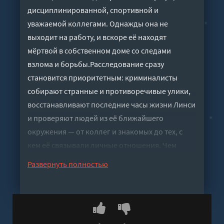
дисциплинированной, спортивной и
уважаемой коллегами. Однажды она не
выходит на работу, и вскоре её находят
мёртвой в собственном доме со следами
взлома и борьбы.Расследование сразу
становится приоритетным: криминалисты
собирают странные и противоречивые улики,
восстанавливают последние часы жизни Линси
и проверяют людей из её ближайшего
окружения — от коллег и знакомых до тех, с
кем её связывали личные отношения. Чем
глубже следствие погружается в детали, тем
Развернуть полностью
яснее становится, что произошедшее не
похоже на случайность или обычное
ограбление, а правда окажется куда мрачнее,
чем можно предположить в начале.