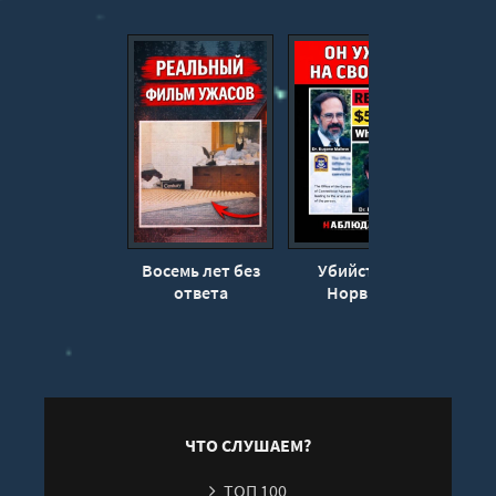
Восемь лет без
Убийство в
Фото
ответа
Норвиче
выд
ЧТО СЛУШАЕМ?
ТОП 100