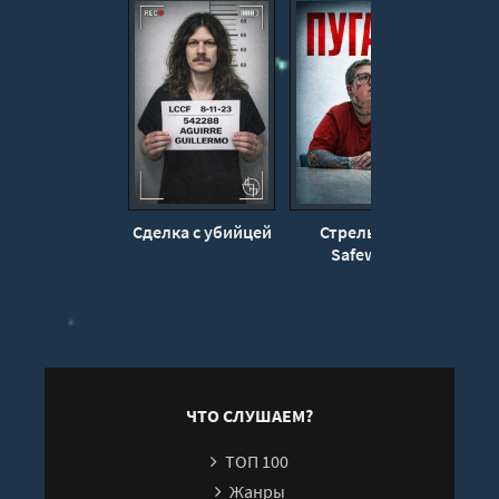
Сделка с убийцей
Стрельба у
Уб
Safeway
ЧТО СЛУШАЕМ?
ТОП 100
Жанры