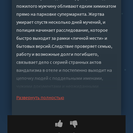
пожилого мужчину обливают едким химикатом
прямо на парковке супермаркета. Жертва
умирает спустя несколько дней мучений, и
полиция начинает расследование, которое
быстро выходит за рамки «личной мести» и
бытовых версий.Следствие проверяет семью,
работу и возможные долги погибшего,
связывает дело с серией странных актов
вандализма в отеле и постепенно выходит на
цепочку людей с поддельными именами,
чужими документами и неожиданными
связями. Чем дальше продвигаются детективы,
Развернуть полностью
тем яснее становится: это не случайность и не
вспышка эмоций, а тщательно запутанная
история с несколькими участниками — и
мотивом, который сложно предугадать до