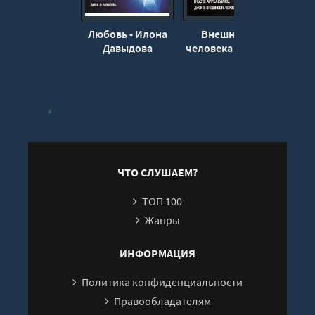
20
Любовь - Илона
Внешность
Х
21
Давыдова
человека - Илона
челов
Давыдова
Д
22
23
24
25
ЧТО СЛУШАЕМ?
ТОП 100
Жанры
ИНФОРМАЦИЯ
Политика конфиденциальности
Правообладателям