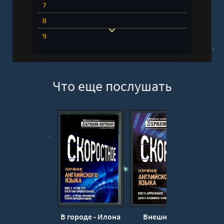
7
8
9
10
11
Что еще послушать
12
В городе - Илона
Внешность
Х