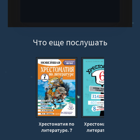
Что еще послушать
Хрестоматия по
Хрестоматия по
За
литературе. 7
литературе. 6
класс
класс
Ко