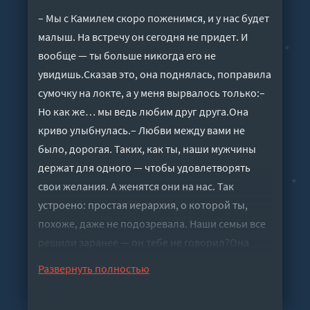
– Мы с Камилем скоро поженимся, и у нас будет
малыш. На встречу он сегодня не придет. И
вообще — ты больше никогда его не
увидишь.Сказав это, она поднялась, поправила
сумочку на локте, а у меня вырвалось только:–
Но как же… мы ведь любим друг друга.Она
криво улыбнулась.– Любви между вами не
было, дорогая. Таких, как ты, наши мужчины
держат для одного — чтобы удовлетворять
свои желания. А женятся они на нас. Так
устроено: простая иерархия, о которой ты,
похоже, даже не подозревала. Наши семьи все
решили заранее — он тебе не говорил?Она
картинно поджала губы, будто сочувствуя, и,
Развернуть полностью
едва скрывая довольство, добавила:– Мне
правда жаль.После этого она ушла.А я осталась