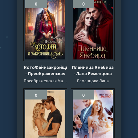
0
0
КотоФейизакройщицасудеб
Пленница Янебира
- Преображенская
- Лана Ременцова
Маргарита
Преображенская Маргарита
Ременцова Лана
0
0