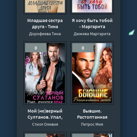
Младшая сестра
Я хочу быть тобой
друга - Тина
- Маргарита
Дорофеева
Дюжева
Дорофеева Тина
Дюжева Маргарита
0
0
Мой (не)верный
Бывшие.
Султанов. Упал,
Растоптанная
очнулся – БРАК! -
любовь - Мия
Стилл Оливия
Петрос Мия
Оливия Стилл
Петрос