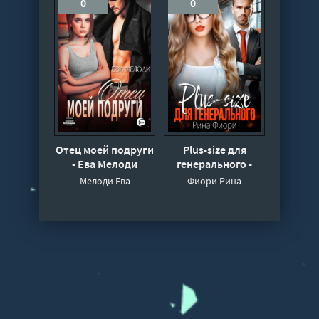
0
0
Отец моей подруги
Plus-size для
- Ева Мелоди
генерального -
Рина Фиори
Мелоди Ева
Фиори Рина