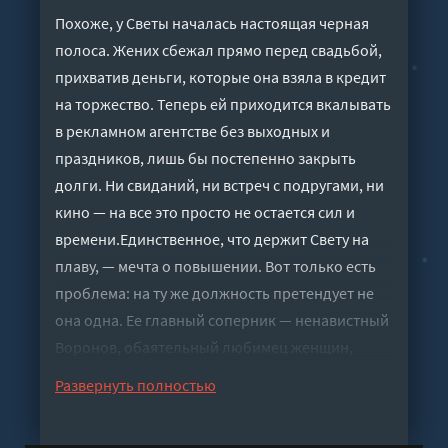
Похоже, у Светы началась настоящая черная
полоса. Жених сбежал прямо перед свадьбой,
прихватив деньги, которые она взяла в кредит
на торжество. Теперь ей приходится вкалывать
в рекламном агентстве без выходных и
праздников, лишь бы постепенно закрыть
долги. Ни свиданий, ни встреч с подругами, ни
кино — на все это просто не остается сил и
времени.Единственное, что держит Свету на
плаву, — мечта о повышении. Вот только есть
проблема: на ту же должность претендует не
она одна. Ее главный соперник — ненавистный
Воронов, обаятельный любимец женщин,
который снова и снова перетягивает на себя
Развернуть полностью
самые перспективные проекты. Но на этот раз
Света настроена дать ему бой и наконец