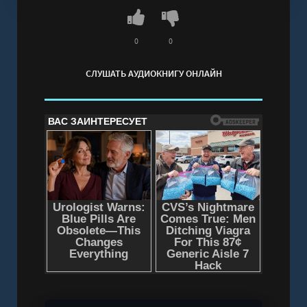
доказать, чего стоит.Чтобы подготовить
важную презентацию, Свете и Воронову нужно
всего-то провести неделю в пятизвездочном
0
0
отеле у моря, изображая влюбленную пару.Что
СЛУШАТЬ АУДИОКНИГУ ОНЛАЙН
может пойти не так?
Слушать аудиокнигу "На курорт с заклятым
врагом - Лена Тимова" онлайн бесплатно без
регистрации - полная версия