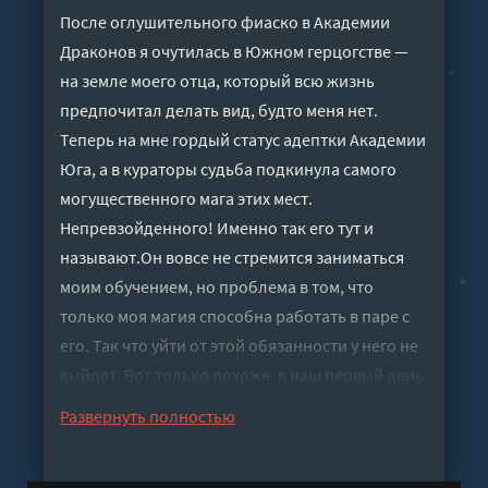
После оглушительного фиаско в Академии
Драконов я очутилась в Южном герцогстве —
на земле моего отца, который всю жизнь
предпочитал делать вид, будто меня нет.
Теперь на мне гордый статус адептки Академии
Юга, а в кураторы судьба подкинула самого
могущественного мага этих мест.
Непревзойденного! Именно так его тут и
называют.Он вовсе не стремится заниматься
моим обучением, но проблема в том, что
только моя магия способна работать в паре с
его. Так что уйти от этой обязанности у него не
выйдет. Вот только похоже, в наш первый день
нас связало не одно лишь волшебство…
Развернуть полностью
Слушать аудиокнигу "Светлое наказание
темного куратора - Дмитриева Ольга" онлайн