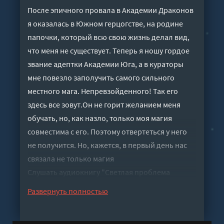
После эпичного провала в Академии Драконов
я оказалась в Южном герцогстве, на родине
папочки, который всю свою жизнь делал вид,
что меня не существует. Теперь я ношу гордое
звание адептки Академии Юга, а в кураторы
мне повезло заполучить самого сильного
местного мага. Непревзойденного! Так его
здесь все зовут.Он не горит желанием меня
обучать, но, как назло, только моя магия
совместима с его. Поэтому отвертеться у него
не получится. Но, кажется, в первый день нас
связала не только магия
Слушать аудиокнигу "Светлая проблема
темного куратора - Дмитриева Ольга" онлайн
Развернуть полностью
бесплатно без регистрации - полная версия