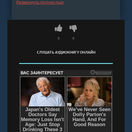
Развернуть полностью
Слушать аудиокнигу "Всё как ты хотел, или
Только мой дракон! - Вудворт Франциска"
онлайн бесплатно без регистрации - полная
версия
0
0
СЛУШАТЬ АУДИОКНИГУ ОНЛАЙН