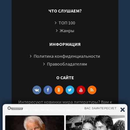
Глава 24
ЧТО СЛУШАЕМ?
Глава 25
ТОП 100
Глава 26
Жанры
Глава 27
Глава 28
ИНФОРМАЦИЯ
Глава 29
Политика конфиденциальности
Глава 30
Правообладателям
Глава 31
О САЙТЕ
Глава 32
Глава 33
Глава 34
Интересуют новинки мира литературы? Вам к
Глава 35
нам. У нас можно послушать как новые так и
Глава 36
старые аудиокниги. Выбрать и поделиться с
Глава 37
друзьями лучшими аудиокнигами!