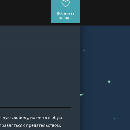
Добавить в
закладки
чную свободу, но она в любую
правляться с предательством,