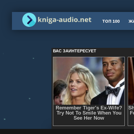
ТОП 100
Ж