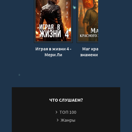
16
17
18
19
20
Играя в жизни 4 -
Маг красного
Играя
21
Мери Ли
знамени - Клим
Руднев
22
ЧТО СЛУШАЕМ?
ТОП 100
Жанры