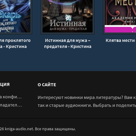
ля проклятого
Истинная для мужа –
Клятва мести 
а - Кристина
предателя - Кристина
Юраш
Юраш
ЦИЯ
О САЙТЕ
денциальности
Интересуют новинки мира литературы? Вам к 
адателям
так и старые аудиокниги. Выбрать и поделит
026 kniga-audio.net. Все права защищены.