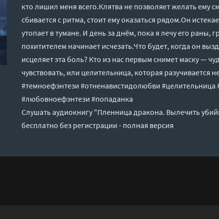
кто лишил меня всего.Клятва не позволяет желать ему с
сбивается с ритма, стоит ему оказаться рядом.Он истекае
утопает в тумане. И день за днём, пока я лечу его раны,
похитителем начинает исчезать.Что будет, когда он выз
исцеляет эта боль? Кто из нас первым снимет маску — чу
чувствовать, или целительница, которая разучивается
#темноефэнтези #отненавистидолюбви #целительница 
#любовноефэнтези #попаданка
Слушать аудиокнигу "Пленница дракона. Вылечить убий
бесплатно без регистрации - полная версия