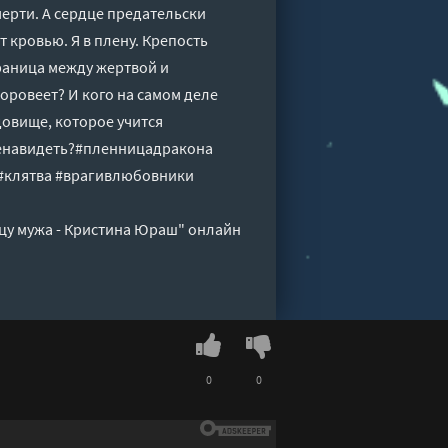
мерти. А сердце предательски
т кровью. Я в плену. Крепость
 граница между жертвой и
доровеет? И кого на самом деле
довище, которое учится
 ненавидеть?#пленницадракона
#клятва #врагивлюбовники
цу мужа - Кристина Юраш" онлайн
0
0