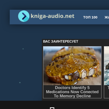
ТОП 100
Ж