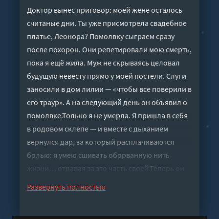
Доктор вынес приговор: моей жене осталось
считаные дни. Ты уже присмотрела свадебное
платье, Леонора? Помолвку сыграем сразу
после похорон. Они репетировали мою смерть,
пока я ещё жила. Муж не скрываясь целовал
будущую невесту прямо у моей постели. Слуги
заносили в дом лилии — «чтобы все поверили в
его траур». А на следующий день он объявил о
помолвке.Только я не умерла. Я пришла в себя
в родовом склепе — и вместе с дыханием
вернулся дар, за который расплачиваются
болью: я умею сшивать оборванную нить
жизни… отдавая за это часть своей.Теперь он
твердит, что я его Истинная. Смешно. Истинных
Развернуть полностью
не бросают умирать в одиночестве, пока муж
обсуждает с другой фасон платья. Он хочет