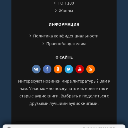
ТОП 100
27
Жанры
28
29
ИНФОРМАЦИЯ
30
Политика конфиденциальности
31
Правообладателям
32
О САЙТЕ
33
34
35
Интересуют новинки мира литературы? Вам к
36
нам. У нас можно послушать как новые так и
37
старые аудиокниги. Выбрать и поделиться с
38
друзьями лучшими аудиокнигами!
39
40
41