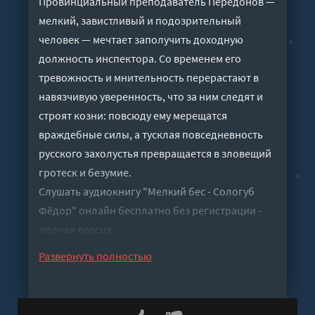
Провинциальный преподаватель Передонов —
мелкий, завистливый и подозрительный
человек — мечтает заполучить доходную
должность инспектора. Со временем его
тревожность и мнительность перерастают в
навязчивую уверенность, что за ним следят и
строят козни: повсюду ему мерещатся
враждебные силы, а тусклая повседневность
русского захолустья превращается в зловещий
гротеск и безумие.
Слушать аудиокнигу "Мелкий бес - Сологуб
Фёдор" онлайн бесплатно без регистрации -
полная версия
Развернуть полностью