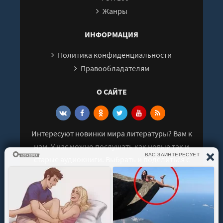
Жанры
28
29
ИНФОРМАЦИЯ
30
Политика конфиденциальности
31
Правообладателям
32
33
О САЙТЕ
Интересуют новинки мира литературы? Вам к
нам. У нас можно послушать как новые так и
старые аудиокниги. Выбрать и поделиться с
друзьями лучшими аудиокнигами!
© 2021 - 2026 kniga-audio.net. Все права