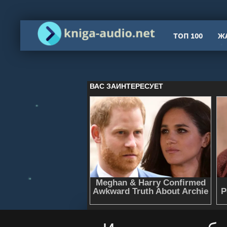
ТОП 100
Ж