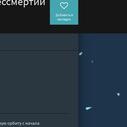
ессмертии
Добавить в
закладки
ную орбиту с начала