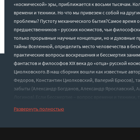
«космической» эры, приближается к восьми тысячам. Ко
времени и техники. Но что мы привезем с собой на дру
проблемы? Пустоту механического бытия?Самое время о
предшественников – русских космистов, чьи философские
только прорывные научные концепции, но и духовные п
тайны Вселенной, определить место человечества в бес
практические вопросы воскрешения и бессмертия заним
фантастов и философов XIX века до «отца» русской кос
Циолковского.В наш сборник вошли как известные авто
Федоров, Константин Циолковский, Валерий Брюсов), так
забыты (Александр Богданов, Александр Ярославский, А
Логинов).Если бессмертие – вопрос времени и техники, т
подготовиться… СодержаниеВладимир Одоевский (1804–
Развернуть полностью
письмаНиколай Федоров (1829–1903)Конец сиротства: б
чем свобода?Константин Циолковский (1857–1935)Вне З
1928)Праздник бессмертияВалерий Брюсов (1873–1924)
Ярославский (1896–1930)ГорянскийПоэма анабиозаАлекс