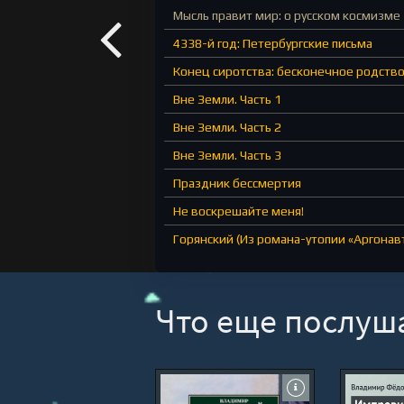
Мысль правит мир: о русском космизме
4338-й год: Петербургские письма
Конец сиротства: бесконечное родство
Вне Земли. Часть 1
Вне Земли. Часть 2
Вне Земли. Часть 3
Праздник бессмертия
Не воскрешайте меня!
Горянский (Из романа-утопии «Аргонав
Поэма анабиоза
Луна
Что еще послуш
Время аршином