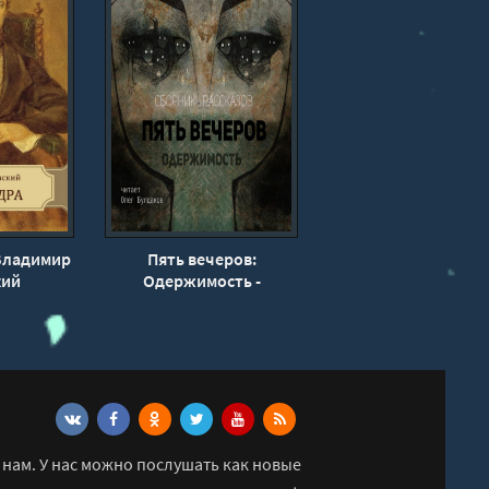
Владимир
Пять вечеров:
кий
Одержимость -
Владимир Одоевский,
Александр Грин, Михаил
Загоскин
нам. У нас можно послушать как новые