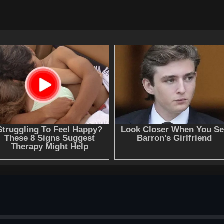
1937)ЛунаПетр ЛогиновВремя аршином
Слушать аудиокнигу "И смерти не будет! Русские космис
Владимир" онлайн бесплатно без регистрации - полная 