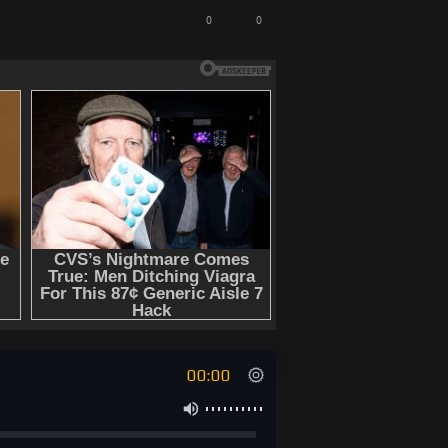
0
0
ты о бессмертии - Одоевский
версия
00:00