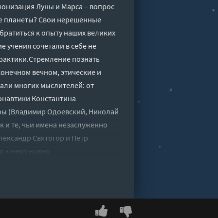
лонизация Луны и Марса – вопрос
гие планеты? Свои нерешенные
братиться к опыту наших великих
 учения сочетали в себе не
рактики.Стремление познать
конечном вечном, этические и
али многих мыслителей: от
монавтики Константина
ры (Владимир Одоевский, Николай
 и те, чьи имена незаслуженно
лександр Святогор и Петр
о к нему нужно
1869)4338-й год: Петербургские
есконечное родствоО смертностиВ
емлиАлександр Богданов (1873–
Не воскрешайте меня!Александр
андр Святогор (1889–