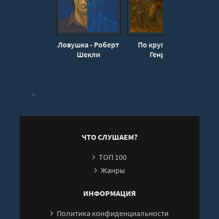
Ловушка - Роберт
По кругу - О.
М
Шекли
Генри
не
Ге
ЧТО СЛУШАЕМ?
ТОП 100
Жанры
ИНФОРМАЦИЯ
Политика конфиденциальности