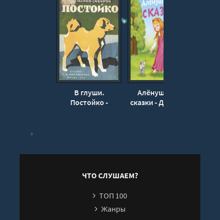
В глуши.
Алёнушкины
Сказк
Постойко -
сказки - Дмитрий
Мам
Дмитрий Мамин-
Мамин-Сибиряк
Сибиряк
ЧТО СЛУШАЕМ?
ТОП 100
Жанры