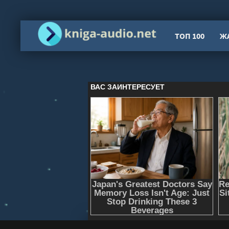
ТОП 100
Ж