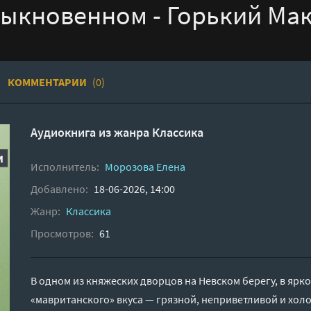
быкновенном - Горький Ма
КОММЕНТАРИИ
(0)
Аудиокнига из жанра
Классика
Исполнитель:
Морозова Елена
Добавлено:
18-06-2026, 14:00
Жанр:
Классика
Просмотров:
61
В одном из княжеских дворцов на Невском берегу, в яр
«мавританского» вкуса — грязной, неприветливой и холо