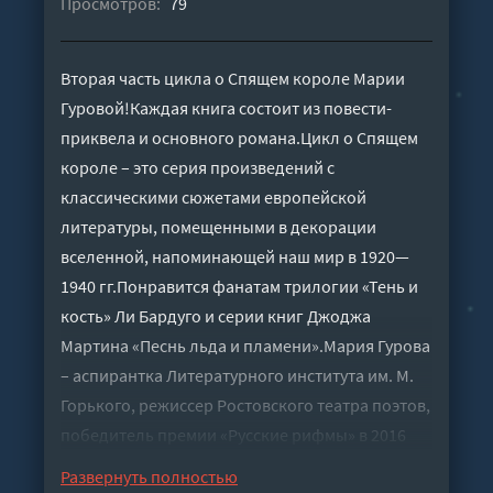
Просмотров:
79
Вторая часть цикла о Спящем короле Марии
Гуровой!Каждая книга состоит из повести-
приквела и основного романа.Цикл о Спящем
короле – это серия произведений с
классическими сюжетами европейской
литературы, помещенными в декорации
вселенной, напоминающей наш мир в 1920—
1940 гг.Понравится фанатам трилогии «Тень и
кость» Ли Бардуго и серии книг Джоджа
Мартина «Песнь льда и пламени».Мария Гурова
– аспирантка Литературного института им. М.
Горького, режиссер Ростовского театра поэтов,
победитель премии «Русские рифмы» в 2016
году.Публиковались в сборниках Эксмо-АСТ,
Развернуть полностью