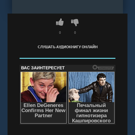
«Литературной газете», журналах «Юность»,
«Литературная учеба», «Южная звезда»,
«Москва» и т.д.Автор проектов «Фронтовая
бригада» (реконструкция агитационных бригад
и театров времен ВОВ) и сборника
0
0
современной военно-исторической поэзии и
СЛУШАТЬ АУДИОКНИГУ ОНЛАЙН
эссеистики «Вечная мировая».
Слушать аудиокнигу "Веревочная баллада.
Великий Лис - Анна Гурова" онлайн бесплатно
без регистрации - полная версия