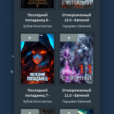
Последний
Отмороженный
попаданец 8 -
13.0 - Евгений
Константин Зубов
Гарцевич
Зубов Константин
Гарцевич Евгений
0
0
Последний
Отмороженный
попаданец 7 -
11.0 - Евгений
Константин Зубов
Гарцевич
Зубов Константин
Гарцевич Евгений
0
0