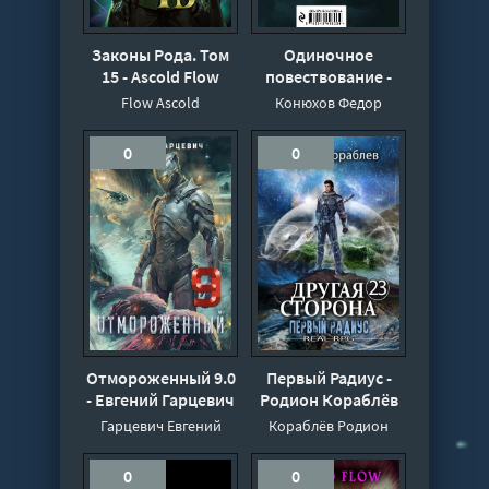
Законы Рода. Том
Одиночное
15 - Ascold Flow
повествование -
Фёдор Конюхов
Flow Ascold
Конюхов Федор
0
0
Отмороженный 9.0
Первый Радиус -
- Евгений Гарцевич
Родион Кораблёв
Гарцевич Евгений
Кораблёв Родион
0
0