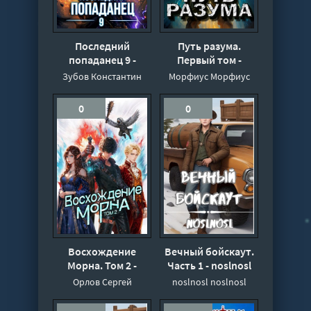
Последний
Путь разума.
попаданец 9 -
Первый том -
Константин Зубов
Морфиус
Зубов Константин
Морфиус Морфиус
0
0
Восхождение
Вечный бойскаут.
Морна. Том 2 -
Часть 1 - noslnosl
Сергей Орлов,
Орлов Сергей
noslnosl noslnosl
Ярослав Чичерин