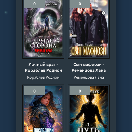
0
0
Личный враг -
Сын мафиози -
Кораблёв Родион
Ременцова Лана
Кораблёв Родион
Ременцова Лана
0
0