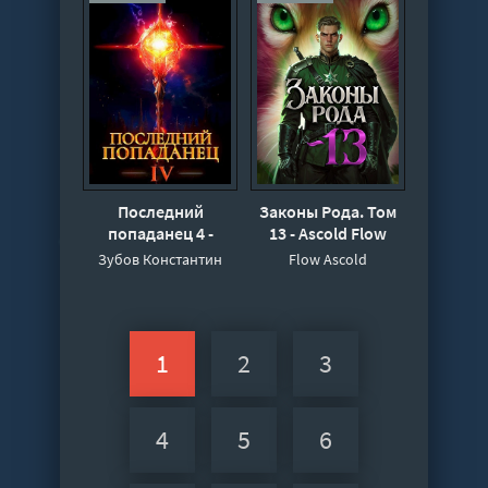
Последний
Законы Рода. Том
попаданец 4 -
13 - Ascold Flow
Константин Зубов
Зубов Константин
Flow Ascold
1
2
3
4
5
6