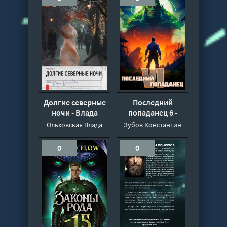
Долгие северные
Последний
ночи - Влада
попаданец 6 -
Ольховская
Константин Зубов
Ольховская Влада
Зубов Константин
0
0