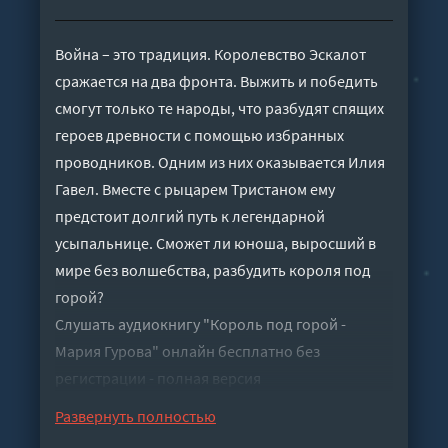
Война – это традиция. Королевство Эскалот
сражается на два фронта. Выжить и победить
смогут только те народы, что разбудят спящих
героев древности с помощью избранных
проводников. Одним из них оказывается Илия
Гавел. Вместе с рыцарем Тристаном ему
предстоит долгий путь к легендарной
усыпальнице. Сможет ли юноша, выросший в
мире без волшебства, разбудить короля под
горой?
Слушать аудиокнигу "Король под горой -
Мария Гурова" онлайн бесплатно без
регистрации - полная версия
Развернуть полностью