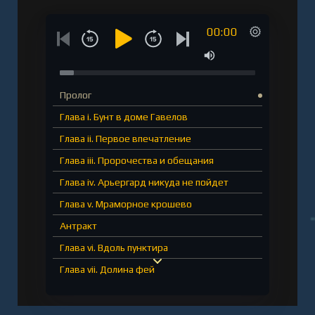
00:00
Пролог
Глава i. Бунт в доме Гавелов
Глава ii. Первое впечатление
Глава iii. Пророчества и обещания
Глава iv. Арьергард никуда не пойдет
Глава v. Мраморное крошево
Антракт
Глава vi. Вдоль пунктира
Глава vii. Долина фей
Глава viii. Манифест в камне
Глава ix. Босой король