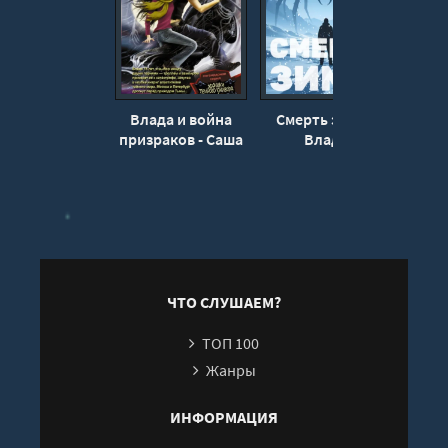
17
18
19
Влада и война
Смерть зимы -
Вла
призраков - Саша
Влада
вамп
Готти
Ольховская
ЧТО СЛУШАЕМ?
ТОП 100
Жанры
ИНФОРМАЦИЯ