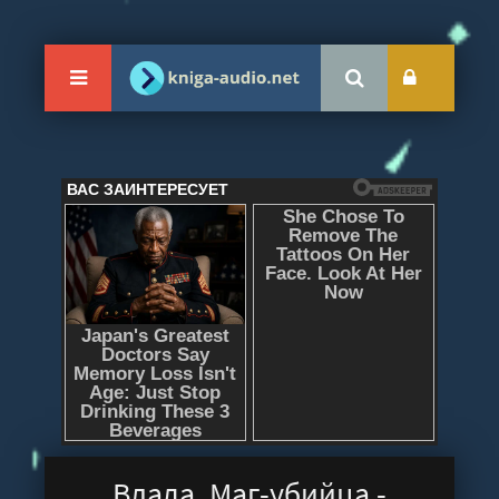
Влада. Маг-убийца -