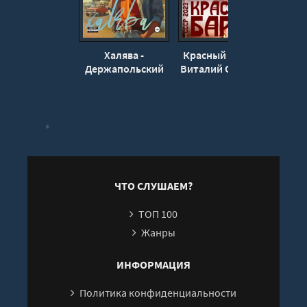
19
20
Халява -
Красный Барон -
Си
21
Держапольский
Виталий Останин
Виталий
Дер
22
23
24
25
26
ЧТО СЛУШАЕМ?
27
28
ТОП 100
Жанры
29
ИНФОРМАЦИЯ
Политика конфиденциальности