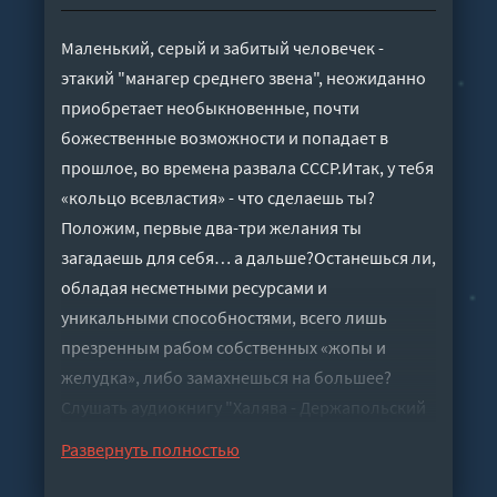
Маленький, серый и забитый человечек -
этакий "манагер среднего звена", неожиданно
приобретает необыкновенные, почти
божественные возможности и попадает в
прошлое, во времена развала СССР.Итак, у тебя
«кольцо всевластия» - что сделаешь ты?
Положим, первые два-три желания ты
загадаешь для себя… а дальше?Останешься ли,
обладая несметными ресурсами и
уникальными способностями, всего лишь
презренным рабом собственных «жопы и
желудка», либо замахнешься на большее?
Слушать аудиокнигу "Халява - Держапольский
Виталий" онлайн бесплатно без регистрации -
Развернуть полностью
полная версия