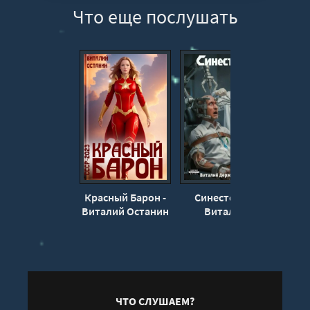
Что еще послушать
12
13
14
15
16
17
18
19
20
Красный Барон -
Синестетик -
Рейде
21
Виталий Останин
Виталий
А
Держапольский
22
23
24
25
ЧТО СЛУШАЕМ?