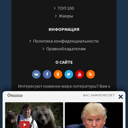
26
ТОП 100
27
Жанры
28
29
ИНФОРМАЦИЯ
30
Политика конфиденциальности
31
Правообладателям
32
О САЙТЕ
33
34
35
Интересуют новинки мира литературы? Вам к
нам. У нас можно послушать как новые так и
старые аудиокниги. Выбрать и поделиться с
друзьями лучшими аудиокнигами!