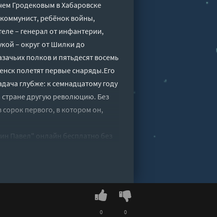
ем Гродековым в Хабаровске
, коммунист, ребёнок войны,
теле – генерал от инфантерии,
укой – округ от Шилки до
азачьих полков и пятьдесят восемь
щенск полетят первые снаряды.Его
Задача глубже: к семнадцатому году
ь стране другую революцию. Без
 сорок первого, в котором он,
ин Павел" онлайн бесплатно без
0
0