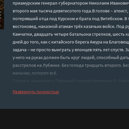
приамурским генерал-губернатором Николаем Иванович
второго мая тысяча девятисотого года.В голове – атеист
потерявший отца под Курском и брата под Витебском. В 
востоковед, наказной атаман трёх казачьих войск. Под р
Камчатки, двадцать четыре батальона стрелков, шесть к
дней до того, как с китайского берега Амура на Благове
задача – не просто выиграть у японцев пять лет спустя. 
у него на руках должен быть круг людей, способный дат
расстрелов на Лубянке. Без голода тридцать второго. Без
мальчик, потерял всё.
Слушать аудиокнигу "Красный генерал Империи 3 - Смол
регистрации - полная версия
Развернуть полностью