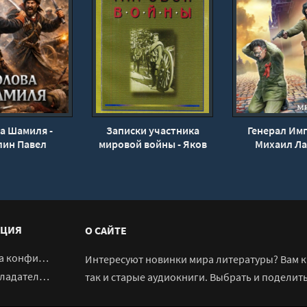
а Шамиля -
Записки участника
Генерал Имп
лин Павел
мировой войны - Яков
Михаил Л
Ларионов
ЦИЯ
О САЙТЕ
денциальности
Интересуют новинки мира литературы? Вам к 
адателям
так и старые аудиокниги. Выбрать и поделит