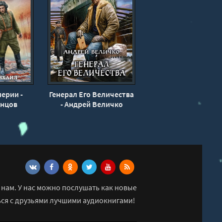
ерии -
Генерал Его Величества
анцов
- Андрей Величко
нам. У нас можно послушать как новые
ься с друзьями лучшими аудиокнигами!