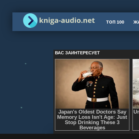
ТОП 100
Ж