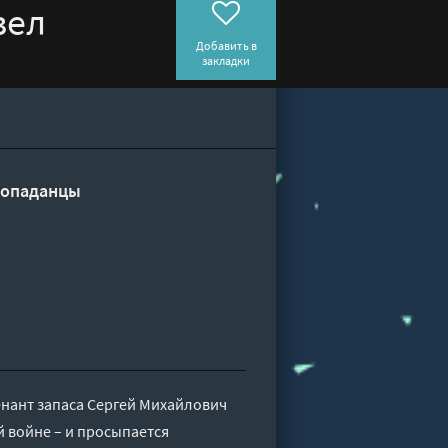
вел
Добавить в
закладки
опаданцы
енант запаса Сергей Михайлович
й войне – и просыпается