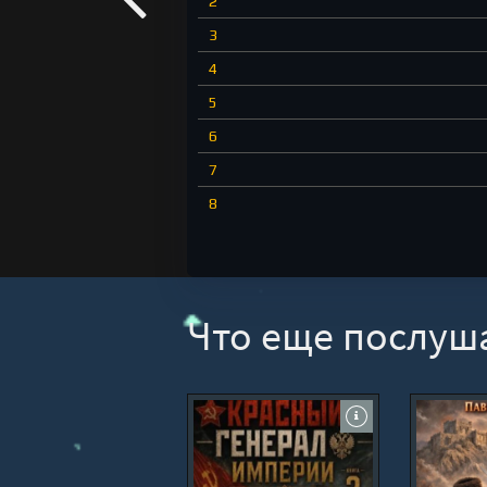
2
3
4
5
6
7
8
Что еще послуш