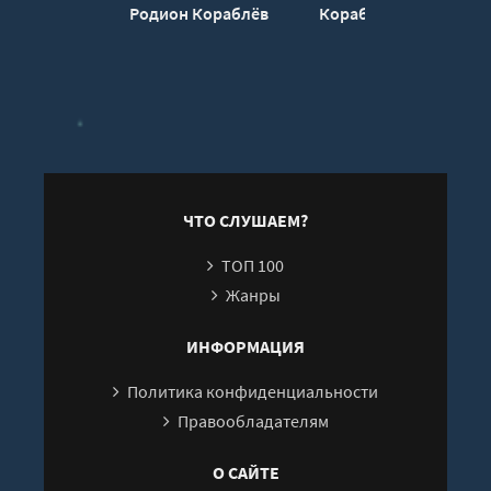
21
Родион Кораблёв
Кораблев
К
22
23
24
25
26
27
ЧТО СЛУШАЕМ?
ТОП 100
Жанры
ИНФОРМАЦИЯ
Политика конфиденциальности
Правообладателям
О САЙТЕ