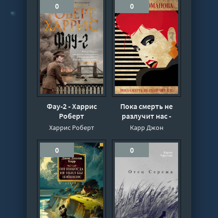
0
0
Фау-2 - Харрис
Пока смерть не
Роберт
разлучит нас -
Карр Джон
Харрис Роберт
Карр Джон
0
0