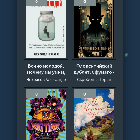
0
0
Вечно молодой.
Флорентийский
Почему мы умны,
дублет. Сфумато -
талантливы и
Горан Скробонья,
Некрасов Александр
Скробонья Горан
несчастны, или как
иван нешич
найти себя в мире
0
0
возможностей -
Александр
Некрасов