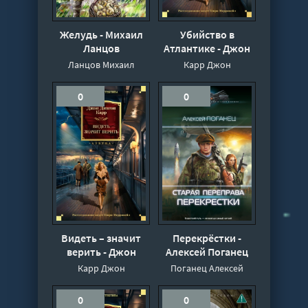
Желудь - Михаил
Убийство в
Ланцов
Атлантике - Джон
Карр
Ланцов Михаил
Карр Джон
0
0
Видеть – значит
Перекрёстки -
верить - Джон
Алексей Поганец
Диксон Карр
Карр Джон
Поганец Алексей
0
0