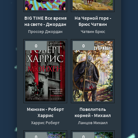
BIG TIME Все время
На Черной горе -
на свете - Джордан
Брюс Чатвин
Проссер
Проссер Джордан
Чатвин Брюс
0
0
Мюнхен - Роберт
Повелитель
Харрис
корней - Михаил
Ланцов
Харрис Роберт
Ланцов Михаил
0
0