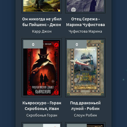
Он никогда не убил
Отец Сережа -
бы Пэйшенс - Джон
Марина Чуфистова
Диксон Карр
Карр Джон
Чуфистова Марина
0
0
Кьяроскуро - Горан
Под драконьей
Скробонья, Иван
луной - Робин
Нешич
Слоун
Скробонья Горан
Слоун Робин