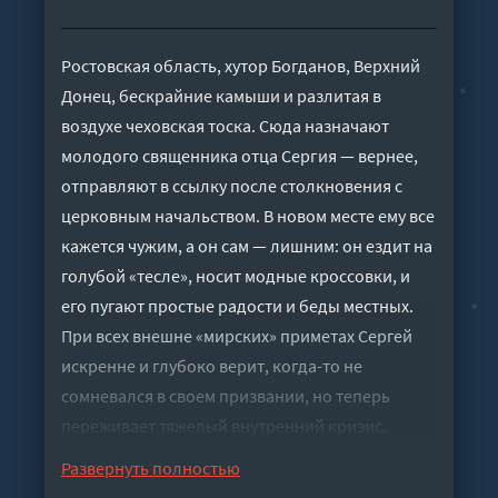
Ростовская область, хутор Богданов, Верхний
Донец, бескрайние камыши и разлитая в
воздухе чеховская тоска. Сюда назначают
молодого священника отца Сергия — вернее,
отправляют в ссылку после столкновения с
церковным начальством. В новом месте ему все
кажется чужим, а он сам — лишним: он ездит на
голубой «тесле», носит модные кроссовки, и
его пугают простые радости и беды местных.
При всех внешне «мирских» приметах Сергей
искренне и глубоко верит, когда-то не
сомневался в своем призвании, но теперь
переживает тяжелый внутренний кризис.
Постепенно он оказывается втянут в судьбы
Развернуть полностью
людей вокруг: бизнесмена Дуброва,