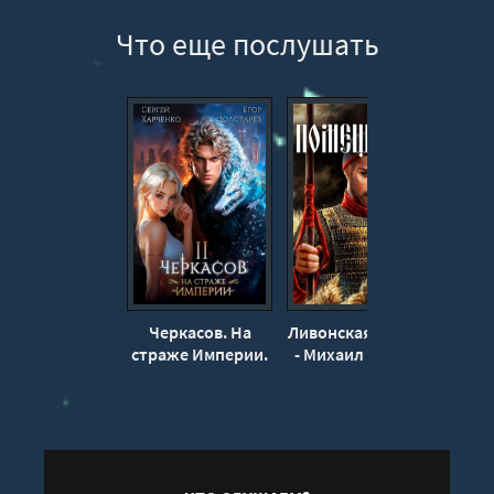
11
Что еще послушать
12
13
14
15
Черкасов. На
Ливонская партия
У с
страже Империи.
- Михаил Ланцов
глаз
Том 2 - Сергей
Харченко