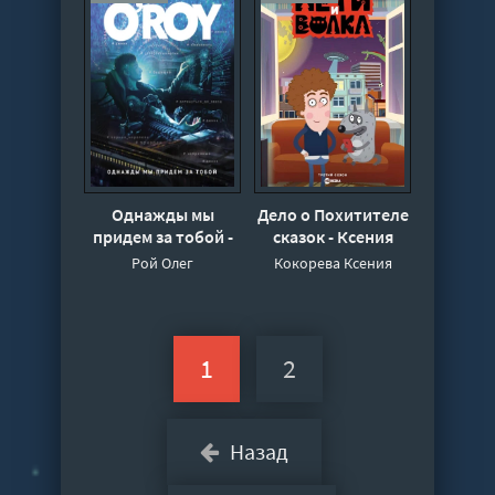
Однажды мы
Дело о Похитителе
придем за тобой -
сказок - Ксения
Олег Рой
Кокорева
Рой Олег
Кокорева Ксения
1
2
Назад