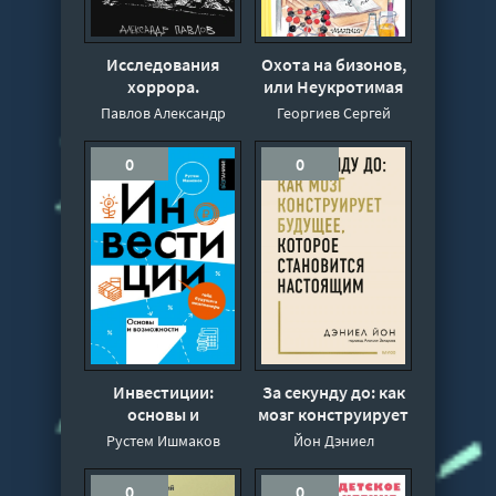
Исследования
Охота на бизонов,
хоррора.
или Неукротимая
Обновления жанра
тяга к знаниям -
Павлов Александр
Георгиев Сергей
в XXI веке -
Сергей Георгиев
Александр Павлов
0
0
Инвестиции:
За секунду до: как
основы и
мозг конструирует
возможности. Гайд
будущее, которое
Рустем Ишмаков
Йон Дэниел
будущего
становится
миллионера -
настоящим -
0
0