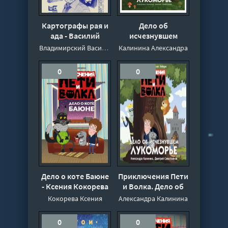
Картографы рая и
Дело об
ада - Василий
исчезнувшем
Владимирский
Лукоморье -
Владимирский Василий
Калинина Александра
Александра
Калинина,
0
0
Дмитрий
Севастьянов
Дело о коте Баюне
Приключения Пети
- Ксения Кокорева
и Волка. Дело об
исчезнувшем
Кокорева Ксения
Александра Калинина
Лукоморье -
Калинина
0
0
Александра