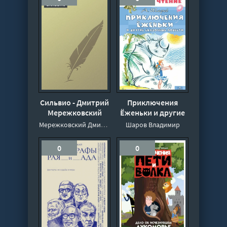
Ишмаков Рустем
Дэниел Йон
Сильвио - Дмитрий
Приключения
Мережковский
Ёженьки и другие
сказочные повести
Мережковский Дмитрий
Шаров Владимир
- Владимир Шаров
0
0