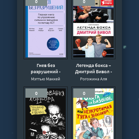
0
0
которые меняют
рынок - Каган
Марти, Крис Джонс
Гнев без
Легенда бокса –
разрушений -
Дмитрий Бивол -
Маккей Мэттью
Аля Рогожина
Мэттью Маккей
Рогожина Аля
0
0