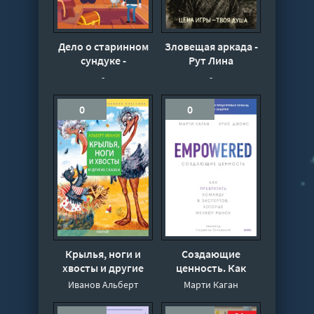
Дело о старинном
Зловещая аркада -
сундуке -
Рут Лина
Соколенко
-
-
Владислав
0
0
Крылья, ноги и
Создающие
хвосты и другие
ценность. Как
сказки - Иванов
превратить
Иванов Альберт
Марти Каган
Альберт
команду в
экспертов,