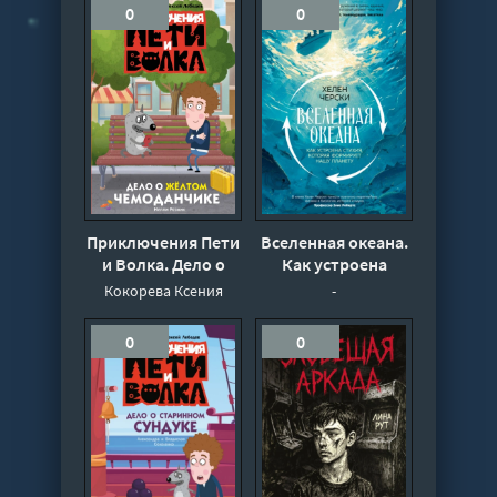
0
0
Приключения Пети
Вселенная океана.
и Волка. Дело о
Как устроена
жёлтом
стихия, которая
Кокорева Ксения
-
чемоданчике -
формирует нашу
Кокорева Ксения
планету - Черски
0
0
Хелен